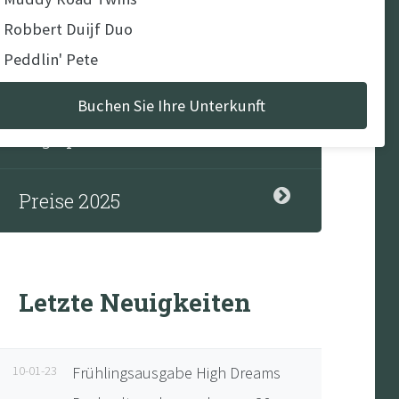
Nachrichten
- Robbert Duijf Duo
- Peddlin' Pete
Rückstellungen
Buchen Sie Ihre Unterkunft
ust
Lage plan
 Clark & The Aces
 Robbert Duijf Duo
Preise 2025
- Woodworks
- Daniel Kemish
- Robbert Duijf solo
Letzte Neuigkeiten
ptember
 12, 13 - Cars under the Stars (Landrover only
10-01-23
Frühlingsausgabe High Dreams
nt)