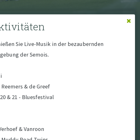
ktivitäten
ießen Sie Live-Musik in der bezaubernden
ebung der Semois.
i
- Reemers & de Greef
Touristische Orte
 20 & 21 - Bluesfestival
i
Aktivitäten
 Verhoef & Vanroon
- Muddy Road Twins