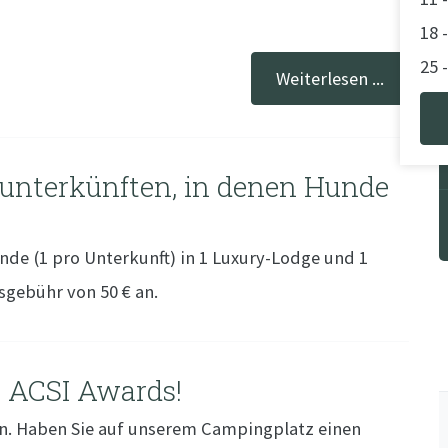
18 
25 
Weiterlesen ...
Aug
1 -
tunterkünften, in denen Hunde
8 -
15 
nde (1 pro Unterkunft) in 1 Luxury-Lodge und 1
21 
sgebühr von 50 € an.
29 
Se
n ACSI Awards!
11,
en. Haben Sie auf unserem Campingplatz einen
eve