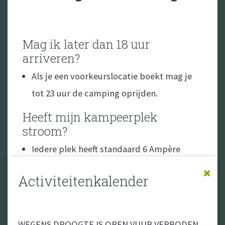
Mag ik later dan 18 uur
arriveren?
Als je een voorkeurslocatie boekt mag je
tot 23 uur de camping oprijden.
Heeft mijn kampeerplek
stroom?
Iedere plek heeft standaard 6 Ampère
stroom. Ga je meer verbruiken, dan kun je
Activiteitenkalender
als extra optie 10 Ampère bij boeken.
Mag ik een vuurtje stoken bij
mijn kampeerplek?
WEGENS DROOGTE IS OPEN VUUR VERBODEN